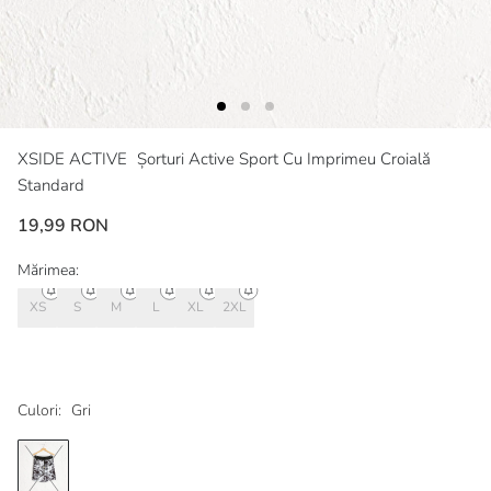
XSIDE ACTIVE
Șorturi Active Sport Cu Imprimeu Croială
Standard
19,99 RON
Mărimea:
XS
S
M
L
XL
2XL
Culori:
Gri