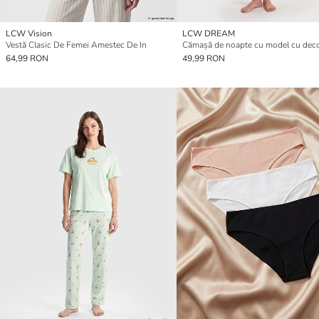
LCW Vision
LCW DREAM
Vestă Clasic De Femei Amestec De In
64,99 RON
49,99 RON