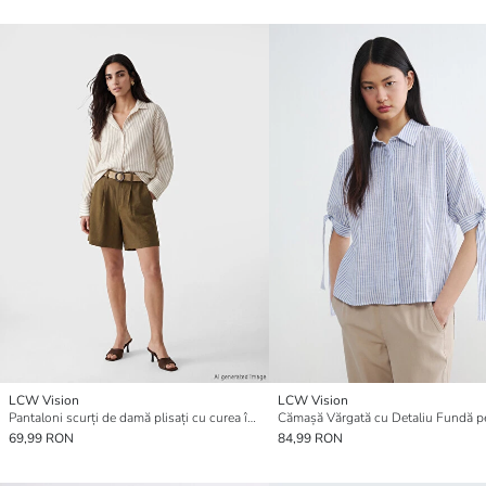
LCW Vision
LCW Vision
Pantaloni scurți de damă plisați cu curea în talie
69,99 RON
84,99 RON