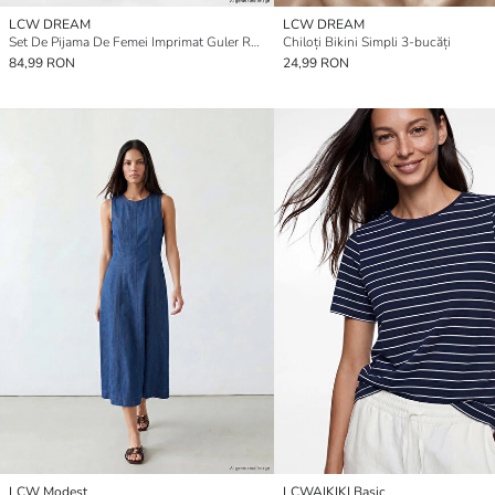
LCW DREAM
LCW DREAM
Set De Pijama De Femei Imprimat Guler Rotund
Chiloți Bikini Simpli 3-bucăți
84,99 RON
24,99 RON
LCW Modest
LCWAIKIKI Basic