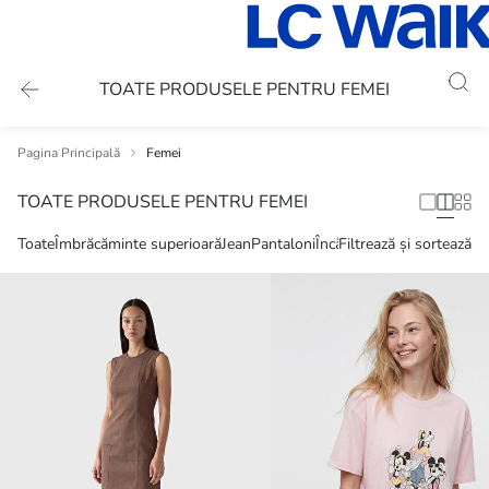
TOATE PRODUSELE PENTRU FEMEI
Pagina Principală
Femei
TOATE PRODUSELE PENTRU FEMEI
Toate
Îmbrăcăminte superioară
Jean
Pantaloni
Încălțăminte
Filtrează și sortează
Portofel și g