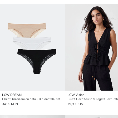
LCW DREAM
LCW Vision
Chiloți brazilieni cu detalii din dantelă, set de 3 bucăți
Bluză Decolteu în V Legată Texturat
34,99 RON
79,99 RON