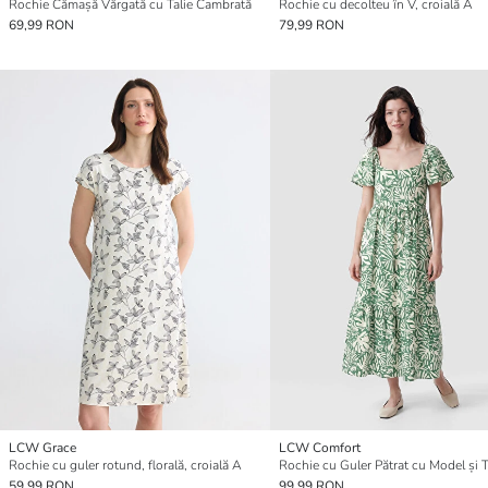
Rochie Cămașă Vărgată cu Talie Cambrată
Rochie cu decolteu în V, croială A
69,99 RON
79,99 RON
LCW Grace
LCW Comfort
Rochie cu guler rotund, florală, croială A
59,99 RON
99,99 RON