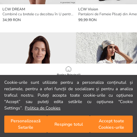
LCW DREAM
LCW Vision
Combiné cu bretele cu decolteu în U pentru femei
34,99 RON
99,99 RON
Pagina Principală
Cookie-urile sunt utilizate pentru a personaliza conținutul și
reclamele, pentru a oferi funcții de socializare și pentru a analiza
Categorii
traficul nostru. Puteți accepta toate cookie-urile cu opțiunea
"Accept” sau puteți edita setările cu opțiunea "Cookie
Coșul meu
1
/
18160
Settings”.
Politica de Cookies
Personalizează
Accept toate
Respinge totul
Setarile
Cookies-urile