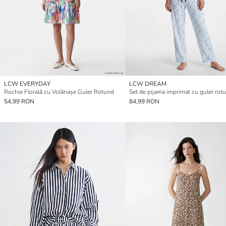
LCW EVERYDAY
LCW DREAM
Rochie Florală cu Volănașe Guler Rotund
54,99 RON
84,99 RON