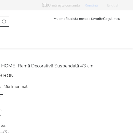
Urmărește comanda
Românã
English
Autentificare
Lista mea de favorite
Coșul meu
 HOME
Ramă Decorativă Suspendată 43 cm
9 RON
:
Mix Imprimat
ea: