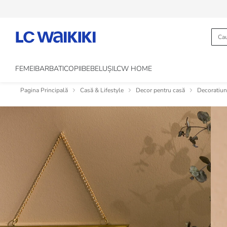
FEMEI
BARBATI
COPII
BEBELUȘI
LCW HOME
Pagina Principală
Casă & Lifestyle
Decor pentru casă
Decoratiun