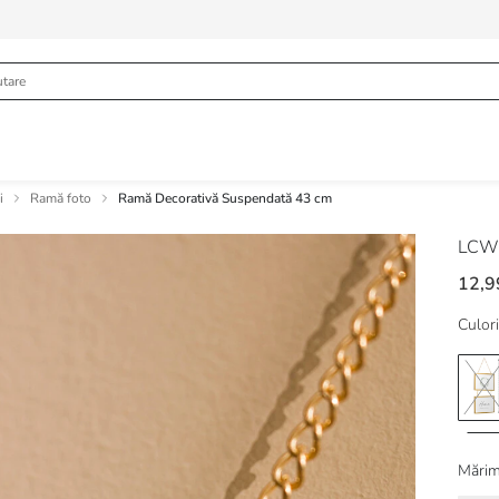
i
Ramă foto
Ramă Decorativă Suspendată 43 cm
LCW
12,9
Culori
Mărim