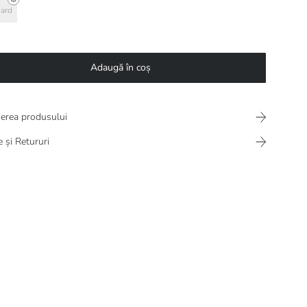
ard
Adaugă în coș
ierea produsului
e și Retururi