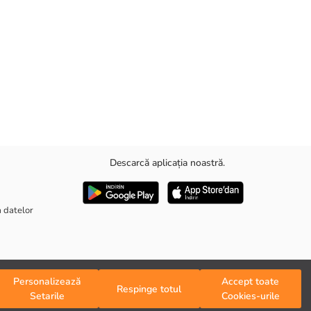
Descarcă aplicația noastră.
este o alegere excelentă atât pentru decorarea interioară, cât și ca un
a datelor
Personalizează
Accept toate
Respinge totul
Setarile
Cookies-urile