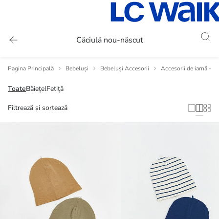
Căciulă nou-născut
Pagina Principală
Bebeluși
Bebeluși Accesorii
Accesorii de iarnă - 
Toate
Băiețel
Fetiță
Filtrează și sortează