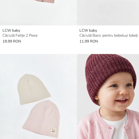
LCW baby
LCW baby
Căciulă Fetițe 2 Piese
Căciulă Basic pentru bebeluși băieți
19,99 RON
11,99 RON