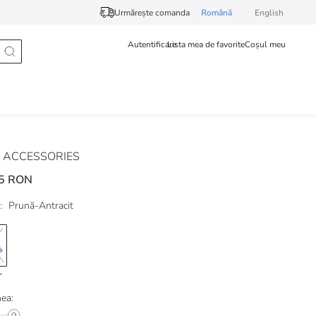
Urmărește comanda
Românã
English
Autentificare
Lista mea de favorite
Coșul meu
 ACCESSORIES
5 RON
:
Prună-Antracit
ea: