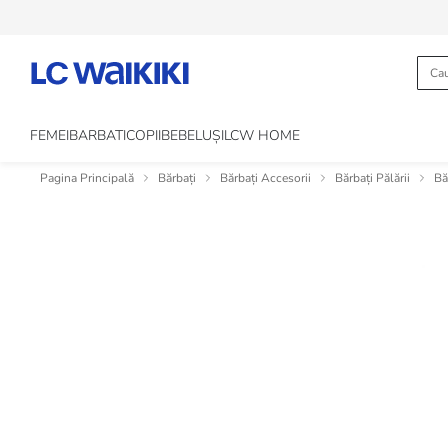
FEMEI
BARBATI
COPII
BEBELUȘI
LCW HOME
Pagina Principală
Bărbați
Bărbați Accesorii
Bărbați Pălării
Bă