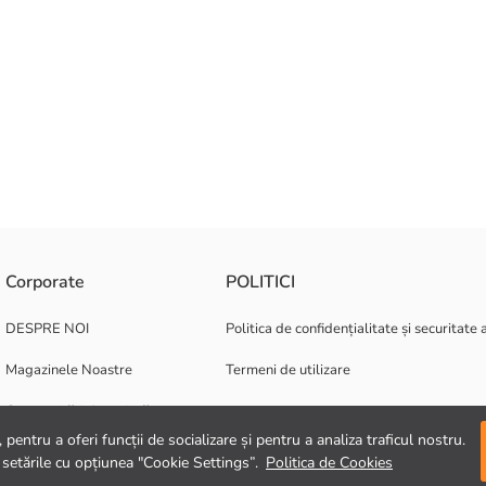
Corporate
POLITICI
DESPRE NOI
Politica de confidențialitate și securitate 
Magazinele Noastre
Termeni de utilizare
Oportunități de carieră
pentru a oferi funcții de socializare și pentru a analiza traficul nostru.
Suport corporativ
 setările cu opțiunea "Cookie Settings”.
Politica de Cookies