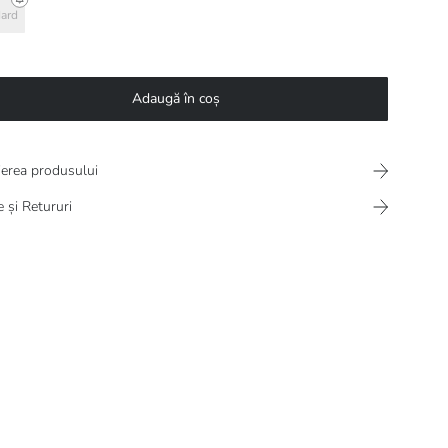
ard
Adaugă în coș
ierea produsului
e și Retururi