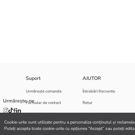
Suport
AJUTOR
Captuseala:
Material Principal:
Țară de origine:
Urmărește comanda
Întrebări frecvente
Persoana de vanzari:
Urmărește-ne
Formular de contact
Retur
Marcă:
Gen:
0372 786 111
Cookie-urile sunt utilizate pentru a personaliza conținutul și reclamele, 
Puteți accepta toate cookie-urile cu opțiunea "Accept” sau puteți edita