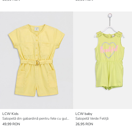
LCW Kids
LCW baby
Salopetă din gabardină pentru fete cu guler rotund
Salopetă Verde Fetiță
49,99 RON
26,95 RON