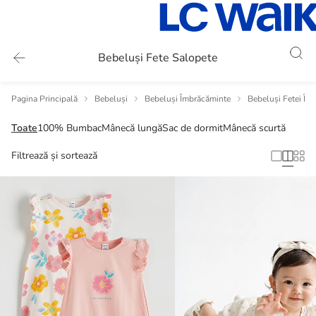
Bebeluși Fete Salopete
Pagina Principală
Bebeluși
Bebeluși Îmbrăcăminte
Bebeluși Fetei Îm
Toate
100% Bumbac
Mânecă lungă
Sac de dormit
Mânecă scurtă
Filtrează și sortează