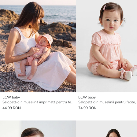
LCW baby
LCW baby
Salopetă din muselină imprimată pentru fetițe, cu guler Peter Pan cu volane
44,99 RON
74,99 RON