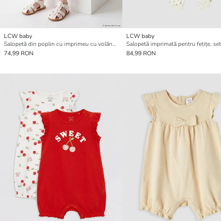
LCW baby
LCW baby
Salopetă din poplin cu imprimeu cu volănașe și guler pătrat pentru fetițe bebeluș
74,99 RON
84,99 RON