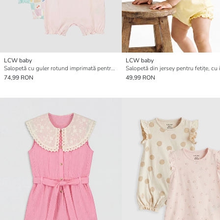
LCW baby
LCW baby
Salopetă cu guler rotund imprimată pentru fetițe, set de 3 bucăți
74,99 RON
49,99 RON