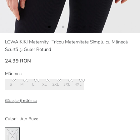
LCWAIKIKI Maternity
Tricou Maternitate Simplu cu Mânecă
Scurtă și Guler Rotund
24,99 RON
Mărimea:
S
M
L
XL
2XL
3XL
4XL
Găsește-ți mărimea
Culori:
Alb Buxe