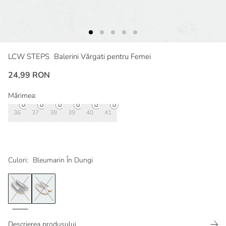
LCW STEPS
Balerini Vărgati pentru Femei
24,99 RON
Mărimea:
36
37
38
39
40
41
Culori:
Bleumarin În Dungi
Descrierea produsului