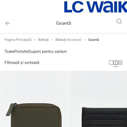
Geantă
Pagina Principală
Bărbați
Bărbați Accesorii
Geantă
Toate
Portofel
Suport pentru carduri
Filtrează și sortează