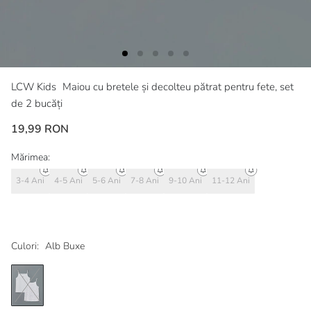
LCW Kids
Maiou cu bretele și decolteu pătrat pentru fete, set
de 2 bucăți
19,99 RON
Mărimea:
3-4 Ani
4-5 Ani
5-6 Ani
7-8 Ani
9-10 Ani
11-12 Ani
Culori:
Alb Buxe