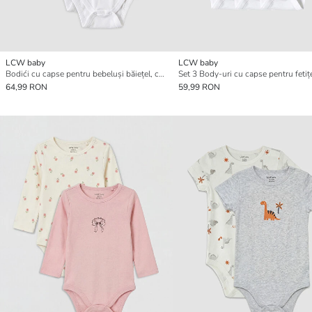
LCW baby
LCW baby
Bodići cu capse pentru bebeluși băiețel, cu guler rotund, set de 3 bucăți
Set 3 Body-uri cu capse pentru fetiț
64,99 RON
59,99 RON