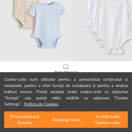
LCW baby
LCW baby
Pagina Principală
Set de body-uri din două piese cu închidere prin capse pentru băieți.
Cookie-urile sunt utilizate pentru a personaliza conținutul și
29,99 RON
59,99 RON
reclamele, pentru a oferi funcții de socializare și pentru a analiza
Categorii
traficul nostru. Puteți accepta toate cookie-urile cu opțiunea
"Accept” sau puteți edita setările cu opțiunea "Cookie
Coșul meu
1
/
104
Settings”.
Politica de Cookies
Personalizează
Accept toate
Respinge totul
Setarile
Cookies-urile