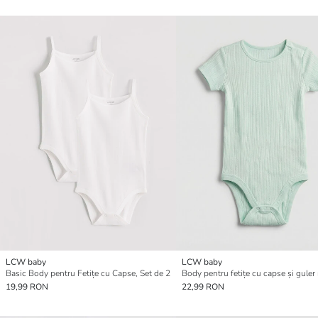
LCW baby
LCW baby
Basic Body pentru Fetițe cu Capse, Set de 2
Body pentru fetițe cu capse și guler
19,99 RON
22,99 RON