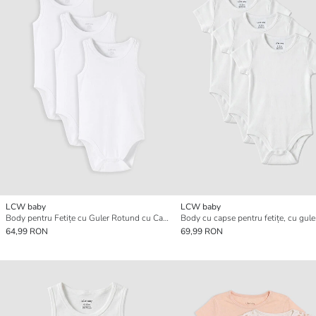
LCW baby
LCW baby
Body pentru Fetițe cu Guler Rotund cu Capse, 3 Piese
64,99 RON
69,99 RON