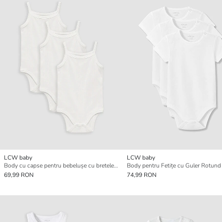
LCW baby
LCW baby
Body cu capse pentru bebelușe cu bretele, set de 3 bucăți
69,99 RON
74,99 RON