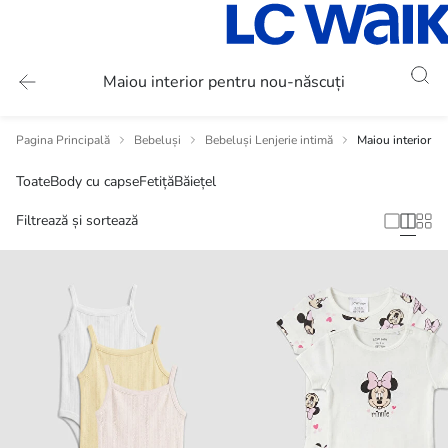
Maiou interior pentru nou-născuți
Pagina Principală
Bebeluși
Bebeluși Lenjerie intimă
Maiou interior p
Toate
Body cu capse
Fetiță
Băiețel
Filtrează și sortează