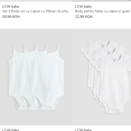
LCW baby
LCW baby
Set 3 Body-uri cu Capse cu Mâneci Scurte cu Model pentru Bebeluși Băieți
Body pentru fetițe cu capse și guler
59,99 RON
22,99 RON
LCW baby
LCW baby