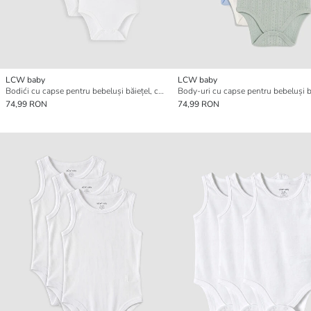
LCW baby
LCW baby
Bodići cu capse pentru bebeluși băiețel, cu guler rotund, set de 3 bucăți
74,99 RON
74,99 RON