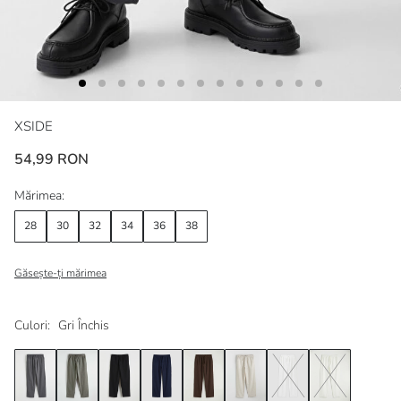
XSIDE
54,99 RON
Mărimea:
28
30
32
34
36
38
Găsește-ți mărimea
Culori:
Gri Închis