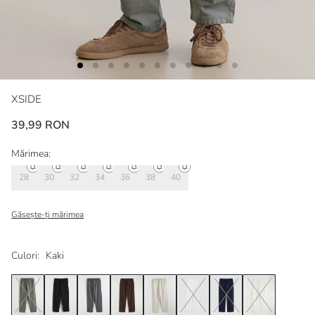
XSIDE
39,99 RON
Mărimea:
28
30
32
34
36
38
40
Găsește-ți mărimea
Culori:
Kaki