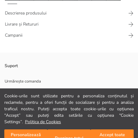
Descrierea produsului
Livrare și Retururi
Campanii
Acești pantaloni pentru bărbați au o croială lejeră, o talie elastică cu
Suport
șnururi ajustabile și buzunare laterale practice.
Urmărește comanda
Formular de contact
Cookie-urile sunt utilizate pentru a personaliza conținutul și
Material Principal:
reclamele, pentru a oferi funcții de socializare și pentru a analiza
0372 786 111
Țară de origine:
traficul nostru. Puteți accepta toate cookie-urile cu opțiunea
Persoana de vanzari:
"Accept” sau puteți edita setările cu opțiunea "Cookie
Marcă:
AJUTOR
Settings”.
Politica de Cookies
Gen:
Croială:
Personalizează
Accept toate
Adaugă în coș
Țesătură:
Întrebări frecvente