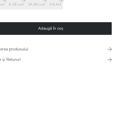
uni
6-18 Luni
18-36 Luni
3-6 Ani
Adaugă în coș
ierea produsului
e și Retururi