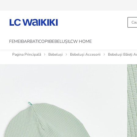
FEMEI
BARBATI
COPII
BEBELUȘI
LCW HOME
Pagina Principală
Bebeluși
Bebeluși Accesorii
Bebeluși Băieți A