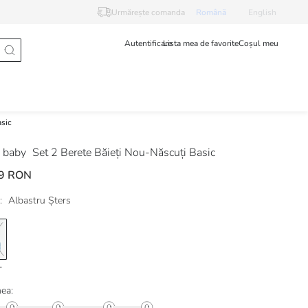
Urmărește comanda
Românã
English
Autentificare
Lista mea de favorite
Coșul meu
asic
 baby
Set 2 Berete Băieți Nou-Născuți Basic
9 RON
:
Albastru Șters
ea: