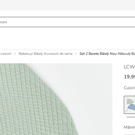
ccesorii
Bebeluși Băieți Accesorii de iarna
Set 2 Berete Băieți Nou-Născuți B
LCW
19,9
Culori
Mărim