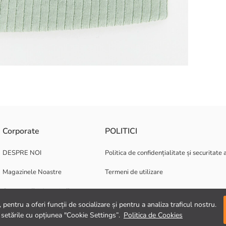
rial jerseu elastic cu nervuri și are un detaliu de margine pliabil.
Corporate
POLITICI
DESPRE NOI
Politica de confidențialitate și securitate 
Magazinele Noastre
Termeni de utilizare
Oportunități de carieră
pentru a oferi funcții de socializare și pentru a analiza traficul nostru.
Suport corporativ
 setările cu opțiunea "Cookie Settings”.
Politica de Cookies