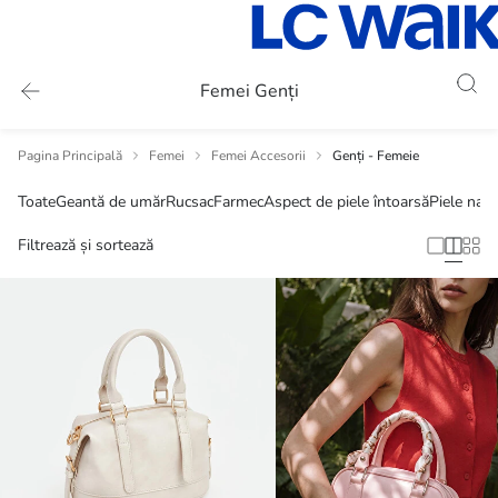
Femei Genți
Pagina Principală
Femei
Femei Accesorii
Genți - Femeie
Toate
Geantă de umăr
Rucsac
Farmec
Aspect de piele întoarsă
Piele natu
Filtrează și sortează