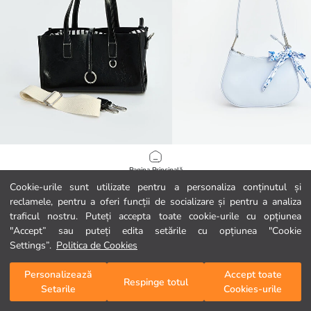
LCW ACCESSORIES
LCW ACCESSORIES
Pagina Principală
Geantă de umăr din piele ecologică pentru femei
Cookie-urile sunt utilizate pentru a personaliza conținutul și
74,99 RON
59,99 RON
reclamele, pentru a oferi funcții de socializare și pentru a analiza
Categorii
traficul nostru. Puteți accepta toate cookie-urile cu opțiunea
"Accept” sau puteți edita setările cu opțiunea "Cookie
Coșul meu
1
/
270
Settings”.
Politica de Cookies
Personalizează
Accept toate
Respinge totul
Setarile
Cookies-urile