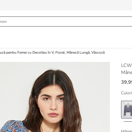
uză pentru Femei cu Decolteu în V, Floral, Mânecă Lungă, Vâscoză
LCW 
Mâne
39,9
Culori
Mărim