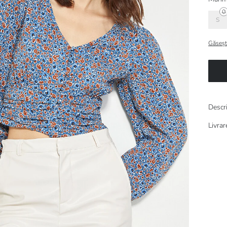
S
Găseșt
Descr
Livrar