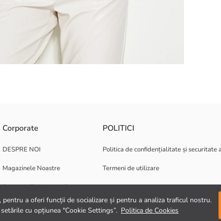
Corporate
POLITICI
DESPRE NOI
Politica de confidențialitate și securitate 
Magazinele Noastre
Termeni de utilizare
Oportunități de carieră
pentru a oferi funcții de socializare și pentru a analiza traficul nostru.
Suport corporativ
 setările cu opțiunea "Cookie Settings”.
Politica de Cookies