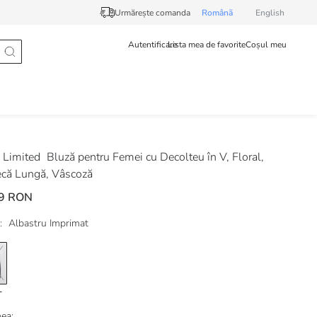
Urmărește comanda
Românã
English
Autentificare
Lista mea de favorite
Coșul meu
Limited
Bluză pentru Femei cu Decolteu în V, Floral,
că Lungă, Vâscoză
9 RON
:
Albastru Imprimat
ea: