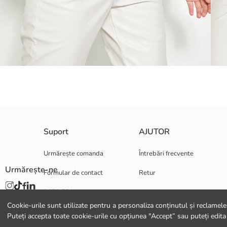
Încheieturi cu elastice
Suport
AJUTOR
Detaliu cu tiv încrețit.
Realizat din țesătură 100% vâscoză.
Urmărește comanda
Întrebări frecvente
Urmărește-ne
Formular de contact
Retur
0372 786 111
Material Principal:
Țară de origine:
Cookie-urile sunt utilizate pentru a personaliza conținutul și reclamele, 
Persoana de vanzari:
Puteți accepta toate cookie-urile cu opțiunea "Accept” sau puteți edita
Marcă: