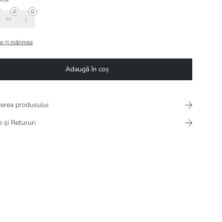
M
L
e-ți mărimea
Adaugă în coș
ierea produsului
e și Retururi