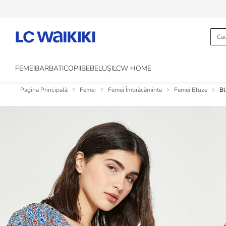
FEMEI
BARBATI
COPII
BEBELUȘI
LCW HOME
Pagina Principală
Femei
Femei Îmbrăcăminte
Femei Bluze
Bl