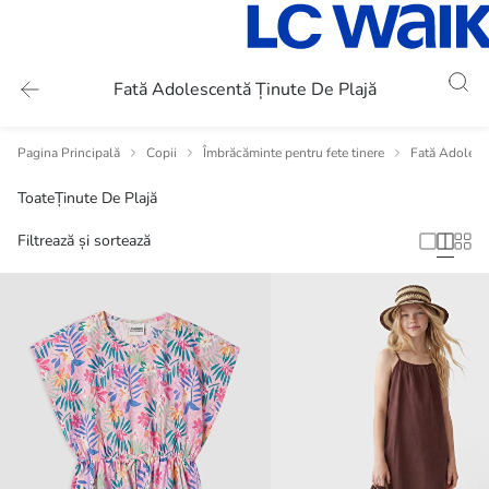
Fată Adolescentă Ținute De Plajă
Pagina Principală
Copii
Îmbrăcăminte pentru fete tinere
Fată Adolesc
Toate
Ținute De Plajă
Filtrează și sortează