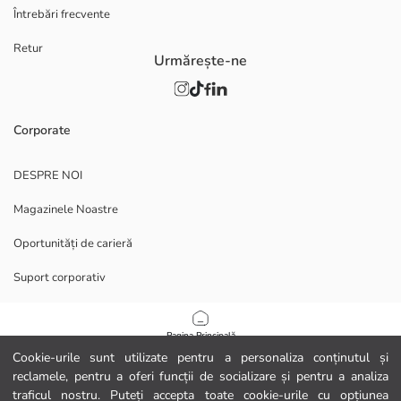
Întrebări frecvente
Retur
Urmărește-ne
Corporate
DESPRE NOI
Magazinele Noastre
Oportunități de carieră
Suport corporativ
POLITICI
Pagina Principală
Cookie-urile sunt utilizate pentru a personaliza conținutul și
Politica de confidențialitate și securitate a datelor
reclamele, pentru a oferi funcții de socializare și pentru a analiza
Categorii
traficul nostru. Puteți accepta toate cookie-urile cu opțiunea