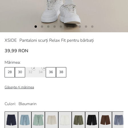
XSIDE
Pantaloni scurți Relax Fit pentru bărbați
39,99 RON
Mărimea:
28
30
32
34
36
38
Găsește-ți mărimea
Culori:
Bleumarin