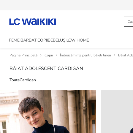
FEMEI
BARBATI
COPII
BEBELUȘI
LCW HOME
Pagina Principală
Copii
Îmbrăcăminte pentru băieți tineri
Băiat Ad
BĂIAT ADOLESCENT CARDIGAN
Toate
Cardigan