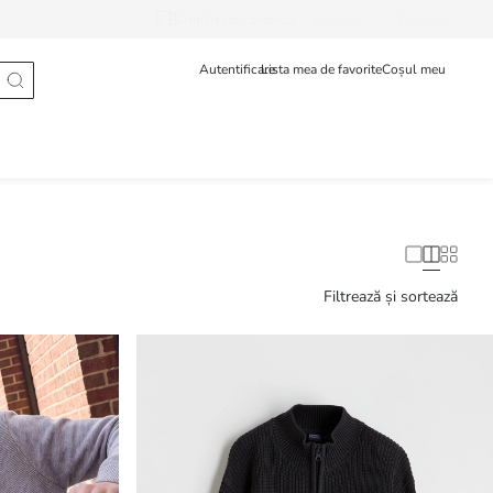
Urmărește comanda
Românã
English
Autentificare
Lista mea de favorite
Coșul meu
Filtrează și sortează