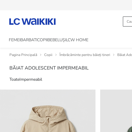
FEMEI
BARBATI
COPII
BEBELUȘI
LCW HOME
Pagina Principală
Copii
Îmbrăcăminte pentru băieți tineri
Băiat Ad
BĂIAT ADOLESCENT IMPERMEABIL
Toate
Impermeabil