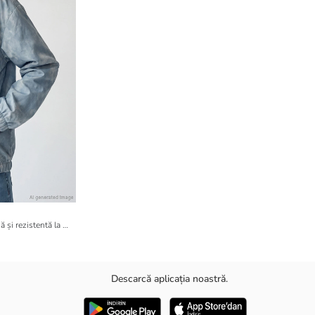
Pelerină de ploaie pentru băieți, cu glugă și rezistentă la apă
Descarcă aplicația noastră.