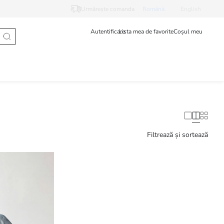
Urmărește comanda
Românã
English
Autentificare
Lista mea de favorite
Coșul meu
Filtrează și sortează