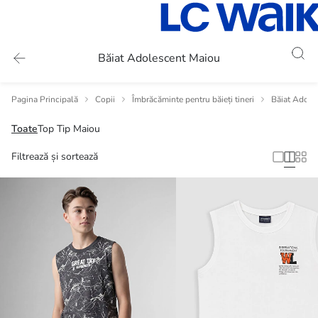
Băiat Adolescent Maiou
Pagina Principală
Copii
Îmbrăcăminte pentru băieți tineri
Băiat Adoles
Toate
Top Tip Maiou
Filtrează și sortează