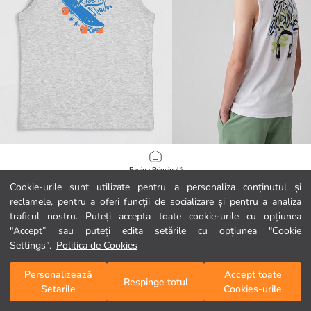
LC WAIKIKI
LCW Kids
Pagina Principală
Maiou băieți imprimat cu guler rotund
Cookie-urile sunt utilizate pentru a personaliza conținutul și
19,99 RON
14,99 RON
reclamele, pentru a oferi funcții de socializare și pentru a analiza
Categorii
traficul nostru. Puteți accepta toate cookie-urile cu opțiunea
"Accept” sau puteți edita setările cu opțiunea "Cookie
Coșul meu
1
/
73
Settings”.
Politica de Cookies
Personalizează
Accept toate
Respinge totul
Setarile
Cookies-urile