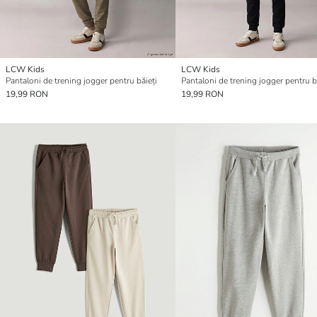
LCW Kids
LCW Kids
Pantaloni de trening jogger pentru băieți
Pantaloni de trening jogger pentru b
19,99 RON
19,99 RON