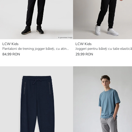
LCW Kids
LCW Kids
Pantaloni de trening jogger băieți, cu atingere fină, imprimați Spider-Man
Joggeri pentru băieți cu talie elastică
84,99 RON
29,99 RON