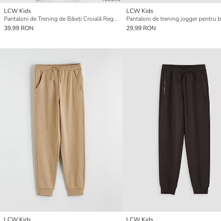
LCW Kids
LCW Kids
Pantaloni de Trening de Băieți Croială Regular
Pantaloni de trening jogger pentru b
39,99 RON
29,99 RON
LCW Kids
LCW Kids