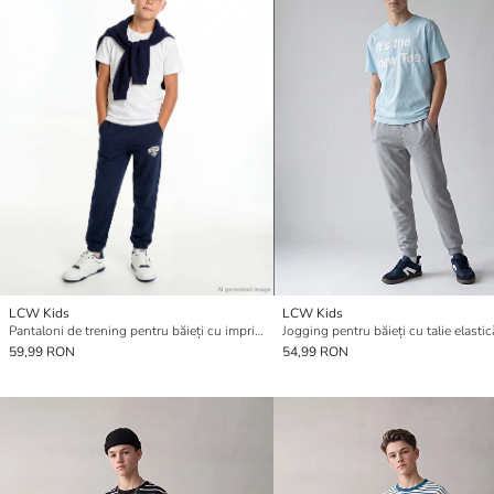
LCW Kids
LCW Kids
Pantaloni de trening pentru băieți cu imprimeu Brawl Stars
Jogging pentru băieți cu talie elastic
59,99 RON
54,99 RON