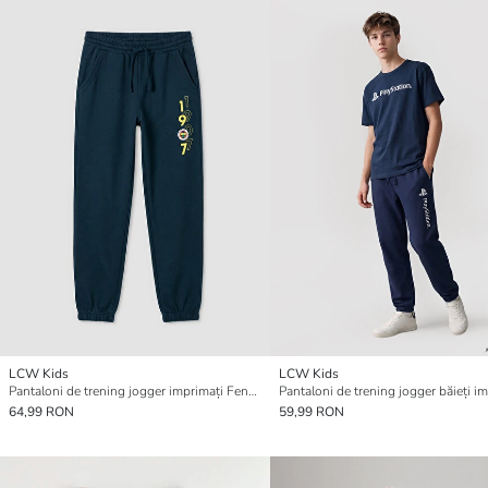
LCW Kids
LCW Kids
Pantaloni de trening jogger imprimați Fenerbahçe pentru băieți
64,99 RON
59,99 RON