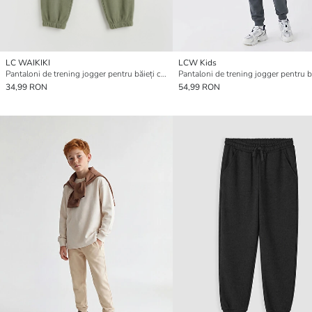
LC WAIKIKI
LCW Kids
Pantaloni de trening jogger pentru băieți cu talie elastică
Pantaloni de trening jogger pentru b
34,99 RON
54,99 RON