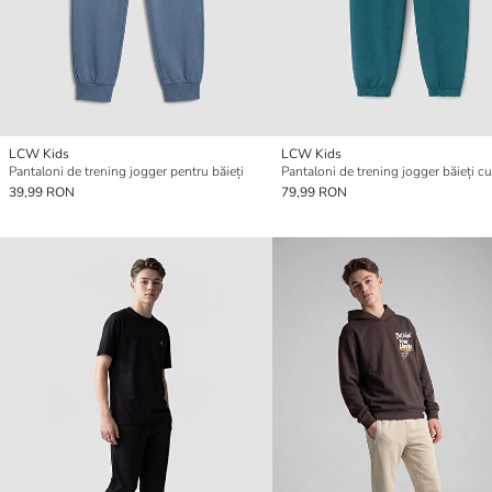
LCW Kids
LCW Kids
Pantaloni de trening jogger pentru băieți
39,99 RON
79,99 RON