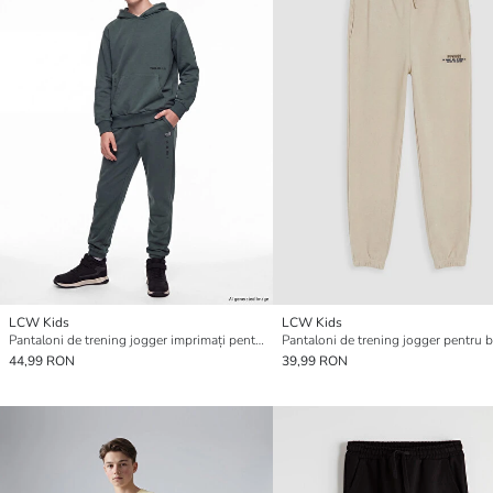
LCW Kids
LCW Kids
Pantaloni de trening jogger imprimați pentru băieți
Pantaloni de trening jogger pentru b
44,99 RON
39,99 RON