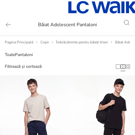
Băiat Adolescent Pantaloni
Pagina Principală
Copii
Îmbrăcăminte pentru băieți tineri
Băiat Adole
Toate
Pantaloni
Filtrează și sortează