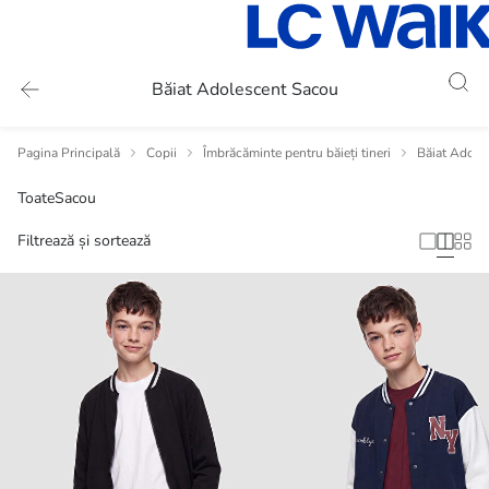
Băiat Adolescent Sacou
Pagina Principală
Copii
Îmbrăcăminte pentru băieți tineri
Băiat Adole
Toate
Sacou
Filtrează și sortează