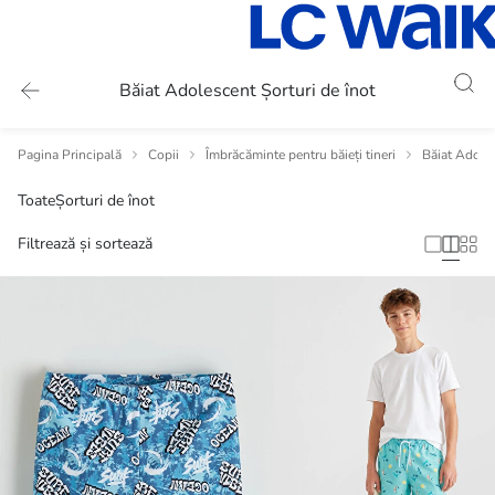
Băiat Adolescent Șorturi de înot
Pagina Principală
Copii
Îmbrăcăminte pentru băieți tineri
Băiat Adole
Toate
Șorturi de înot
Filtrează și sortează