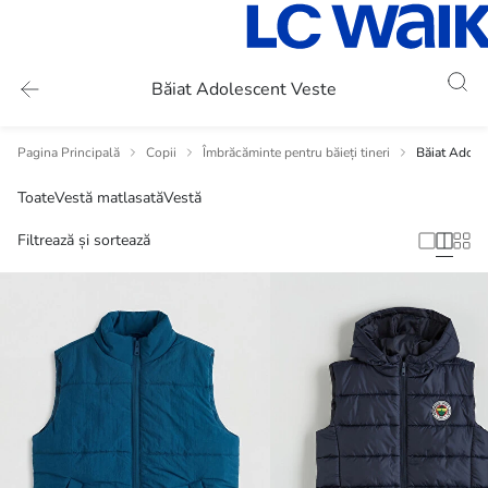
Băiat Adolescent Veste
Pagina Principală
Copii
Îmbrăcăminte pentru băieți tineri
Băiat Adole
Toate
Vestă matlasată
Vestă
Filtrează și sortează