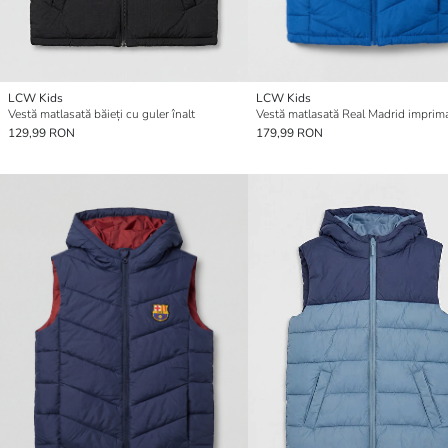
LCW Kids
LCW Kids
Vestă matlasată băieți cu guler înalt
129,99 RON
179,99 RON