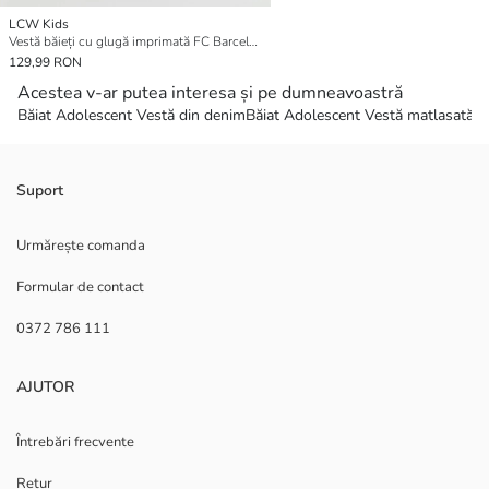
LCW Kids
Vestă băieți cu glugă imprimată FC Barcelona
129,99 RON
Acestea v-ar putea interesa și pe dumneavoastră
Băiat Adolescent Vestă din denim
Băiat Adolescent Vestă matlasată
Bă
Suport
Urmărește comanda
Formular de contact
0372 786 111
AJUTOR
Întrebări frecvente
Retur