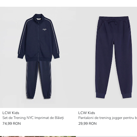
LCW Kids
LCW Kids
Set de Trening NYC Imprimat de Băieți
Pantaloni de trening jogger pentru b
74,99 RON
29,99 RON