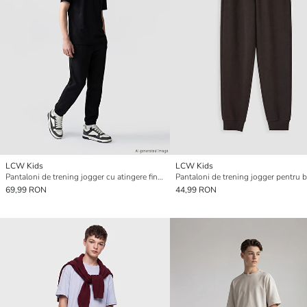
LCW Kids
LCW Kids
Pantaloni de trening jogger cu atingere fină pentru băieți
Pantaloni de trening jogger pentru b
69,99 RON
44,99 RON