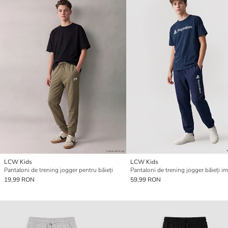
LCW Kids
LCW Kids
Pantaloni de trening jogger pentru băieți
19,99 RON
59,99 RON