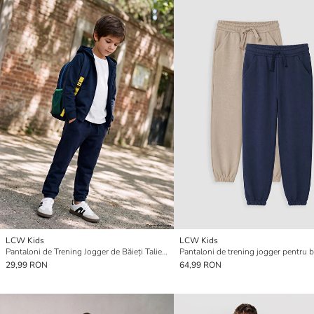
LCW Kids
LCW Kids
Pantaloni de Trening Jogger de Băieți Talie Elastică
29,99 RON
64,99 RON