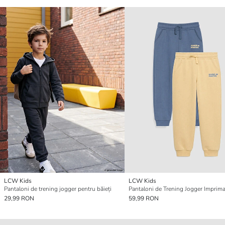
LCW Kids
LCW Kids
Pantaloni de trening jogger pentru băieți
29,99 RON
59,99 RON