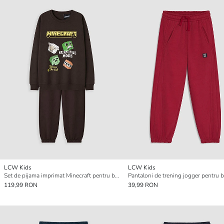
LCW Kids
LCW Kids
Set de pijama imprimat Minecraft pentru băieți
Pantaloni de trening jogger pentru b
119,99 RON
39,99 RON