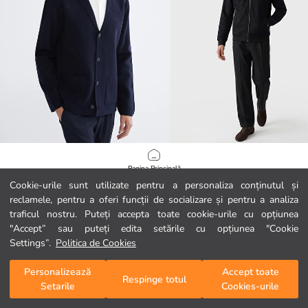
SOUTHBLUE
LCW Vision
Pagina Principală
Cardigan Basic pentru Bărbați Regular Fit
Cookie-urile sunt utilizate pentru a personaliza conținutul și
129,99 RON
269,99 RON
reclamele, pentru a oferi funcții de socializare și pentru a analiza
Categorii
traficul nostru. Puteți accepta toate cookie-urile cu opțiunea
"Accept” sau puteți edita setările cu opțiunea "Cookie
Coșul meu
1
/
174
Settings”.
Politica de Cookies
Personalizează
Accept toate
Respinge totul
Setarile
Cookies-urile