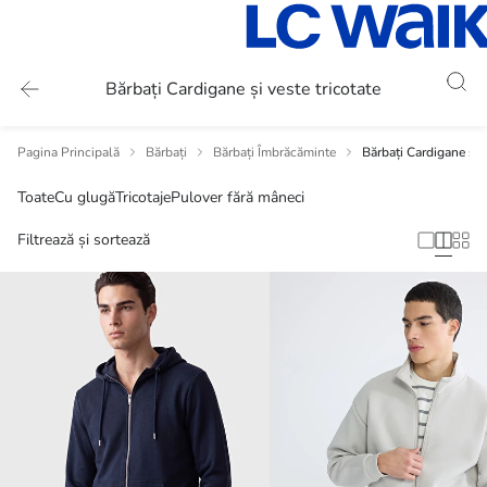
Bărbați Cardigane și veste tricotate
Pagina Principală
Bărbați
Bărbați Îmbrăcăminte
Bărbați Cardigane și v
Toate
Cu glugă
Tricotaje
Pulover fără mâneci
Filtrează și sortează