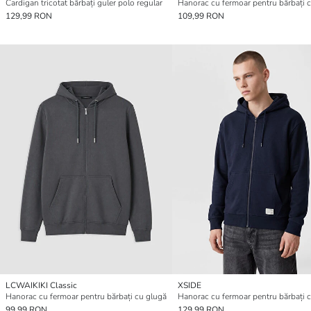
Cardigan tricotat bărbați guler polo regular
Hanorac cu fermoar pentru bărbați 
129,99 RON
109,99 RON
LCWAIKIKI Classic
XSIDE
Hanorac cu fermoar pentru bărbați cu glugă
Hanorac cu fermoar pentru bărbați 
99,99 RON
129,99 RON