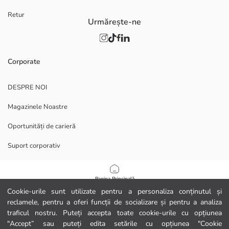
Retur
Urmărește-ne
Corporate
DESPRE NOI
Magazinele Noastre
Oportunități de carieră
Suport corporativ
POLITICI
Pagina Principală
Cookie-urile sunt utilizate pentru a personaliza conținutul și
Politica de confidențialitate și securitate a datelor
reclamele, pentru a oferi funcții de socializare și pentru a analiza
Categorii
traficul nostru. Puteți accepta toate cookie-urile cu opțiunea
Termeni de utilizare
"Accept” sau puteți edita setările cu opțiunea "Cookie
Coșul meu