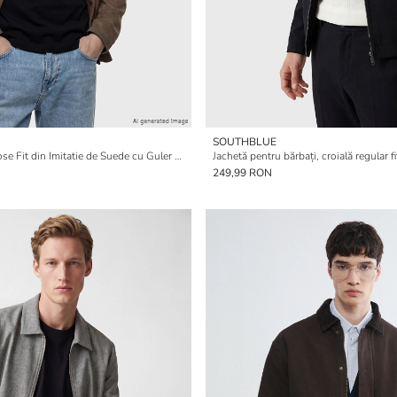
SOUTHBLUE
Jachetă Bărbați Loose Fit din Imitatie de Suede cu Guler de Cămașă
Jachetă pentru bărbați, croială regular fi
249,99 RON