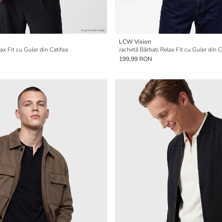
LCW Vision
ax Fit cu Guler din Catifea
Jachetă Bărbați Relax Fit cu Guler din C
199,99 RON