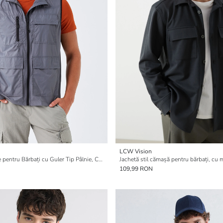
LCW Vision
Vestă de Vânătoare pentru Bărbați cu Guler Tip Pâlnie, Croială Standard
109,99 RON