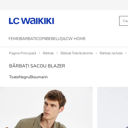
FEMEI
BARBATI
COPII
BEBELUȘI
LCW HOME
Pagina Principală
Bărbați
Bărbați Îmbrăcăminte
Bărbați Jachete
BĂRBAȚI SACOU BLAZER
Toate
Negru
Bleumarin