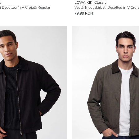
c
LCWAIKIKI Classic
i Decolteu în V Croială Regular
Vestă Tricot Bărbați Decolteu în V Croi
79,99 RON