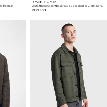
LCWAIKIKI Classic
ală Regular
Vestă tricotată pentru bărbați cu decolteu în V, croială regular fit
79,99 RON