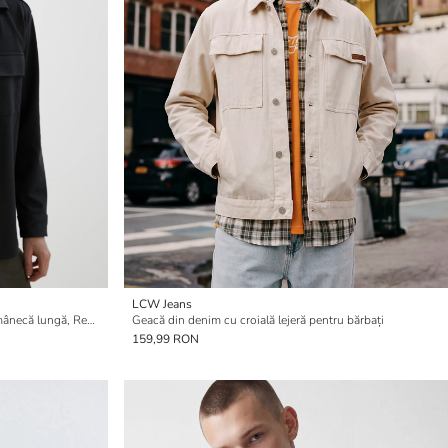
LCW Jeans
Jachetă stil cămașă pentru bărbați, cu mânecă lungă, Regular Fit
Geacă din denim cu croială lejeră pentru bărbați
159,99 RON