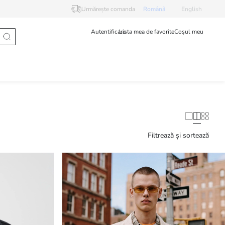
Urmărește comanda
Românã
English
Autentificare
Lista mea de favorite
Coșul meu
Filtrează și sortează