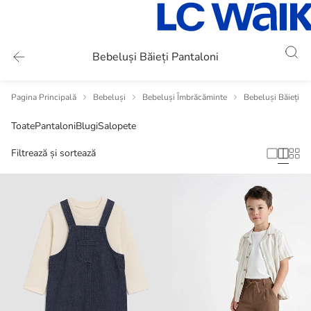
Bebeluși Băieți Pantaloni
Pagina Principală
Bebeluși
Bebeluși Îmbrăcăminte
Bebeluși Băieți Î
Toate
Pantaloni
Blugi
Salopete
Filtrează și sortează