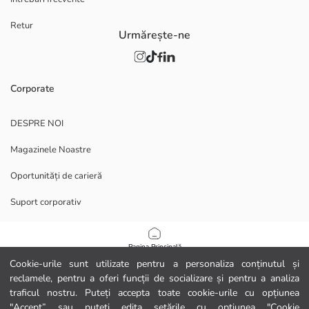
Retur
Urmărește-ne
Corporate
DESPRE NOI
Magazinele Noastre
Oportunități de carieră
Suport corporativ
POLITICI
Pagina Principală
Cookie-urile sunt utilizate pentru a personaliza conținutul și
Politica de confidențialitate și securitate a datelor
reclamele, pentru a oferi funcții de socializare și pentru a analiza
Categorii
traficul nostru. Puteți accepta toate cookie-urile cu opțiunea
Termeni de utilizare
"Accept” sau puteți edita setările cu opțiunea "Cookie
Coșul meu