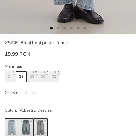
XSIDE
Blugi largi pentru femei
19,99 RON
Mărimea:
24
26
28
30
32
Găsește-ți mărimea
Culori:
Albastru Deschis