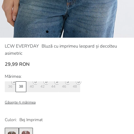
LCW EVERYDAY
Bluză cu imprimeu leopard și decolteu
asimetric
29,99 RON
Mărimea:
36
38
40
42
44
46
48
Găsește-ți mărimea
Culori:
Bej Imprimat