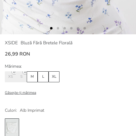
XSIDE
Bluză Fără Bretele Florală
26,99 RON
Mărimea:
XS
S
M
L
XL
Găsește-ți mărimea
Culori:
Alb Imprimat