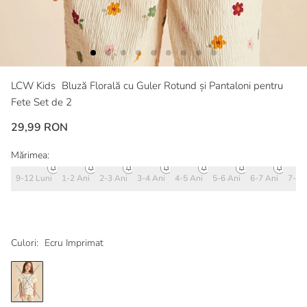
LCW Kids
Bluză Florală cu Guler Rotund și Pantaloni pentru
Fete Set de 2
29,99 RON
Mărimea:
9-12 Luni
1-2 Ani
2-3 Ani
3-4 Ani
4-5 Ani
5-6 Ani
6-7 Ani
7-8 
Culori:
Ecru Imprimat