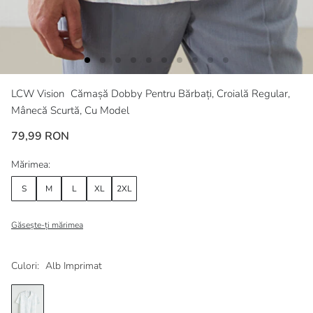
LCW Vision
Cămașă Dobby Pentru Bărbați, Croială Regular,
Mânecă Scurtă, Cu Model
79,99 RON
Mărimea:
S
M
L
XL
2XL
Găsește-ți mărimea
Culori:
Alb Imprimat