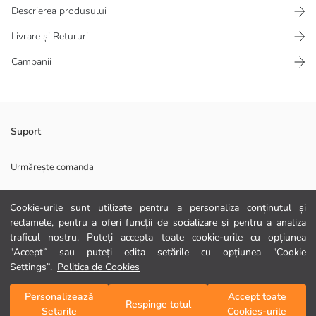
Descrierea produsului
Livrare și Retururi
Campanii
Cămașă pentru bebelușe fete cu guler Peter Pan, detaliu brodat,
Suport
mânecă scurtă bufantă, confecționată din țesătură 100% bumbac și
închidere frontală cu nasturi.
Urmărește comanda
Al Ii-Lea Material:
Formular de contact
Material Principal:
Cookie-urile sunt utilizate pentru a personaliza conținutul și
Țară de origine:
0372 786 111
reclamele, pentru a oferi funcții de socializare și pentru a analiza
Persoana de vanzari:
traficul nostru. Puteți accepta toate cookie-urile cu opțiunea
Marcă:
Gen:
"Accept” sau puteți edita setările cu opțiunea "Cookie
AJUTOR
Croială:
Settings”.
Politica de Cookies
Grosime:
Întrebări frecvente
Personalizează
Accept toate
Adaugă în coș
Respinge totul
Setarile
Cookies-urile