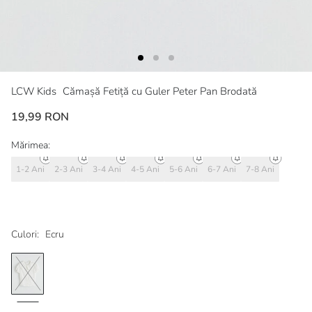
LCW Kids
Cămașă Fetiță cu Guler Peter Pan Brodată
19,99 RON
Mărimea:
1-2 Ani
2-3 Ani
3-4 Ani
4-5 Ani
5-6 Ani
6-7 Ani
7-8 Ani
Culori:
Ecru