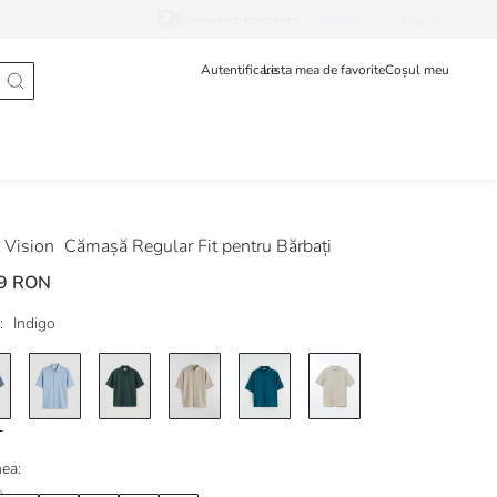
Urmărește comanda
Românã
English
Autentificare
Lista mea de favorite
Coșul meu
Vision
Cămașă Regular Fit pentru Bărbați
9 RON
:
Indigo
ea: