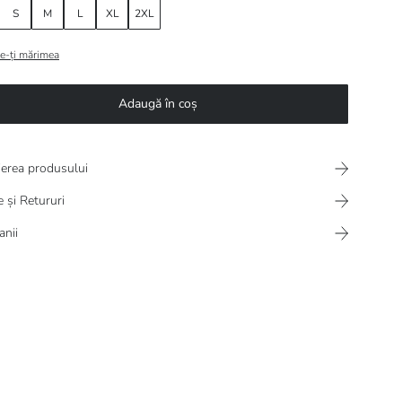
S
M
L
XL
2XL
e-ți mărimea
Adaugă în coș
ierea produsului
e și Retururi
nii