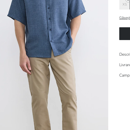
XS
Găseșt
Descr
Livrar
Campa