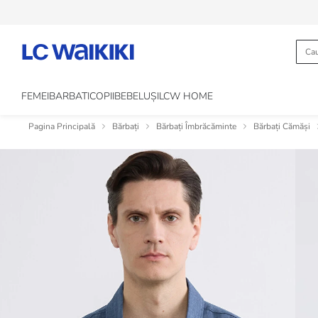
FEMEI
BARBATI
COPII
BEBELUȘI
LCW HOME
Pagina Principală
Bărbați
Bărbați Îmbrăcăminte
Bărbați Cămăși