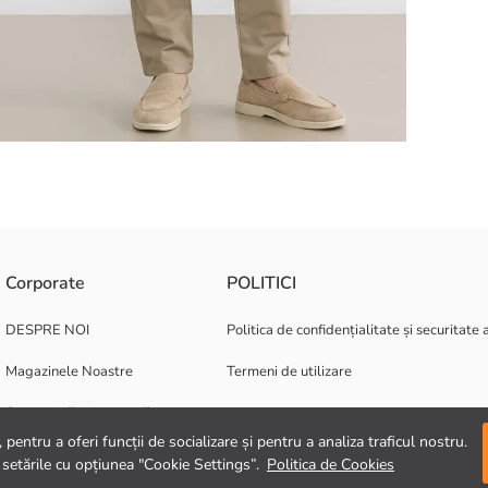
le simple și gulerului de cămașă cu mânecă scurtă.
Corporate
POLITICI
DESPRE NOI
Politica de confidențialitate și securitate 
Magazinele Noastre
Termeni de utilizare
Oportunități de carieră
pentru a oferi funcții de socializare și pentru a analiza traficul nostru.
Suport corporativ
 setările cu opțiunea "Cookie Settings”.
Politica de Cookies