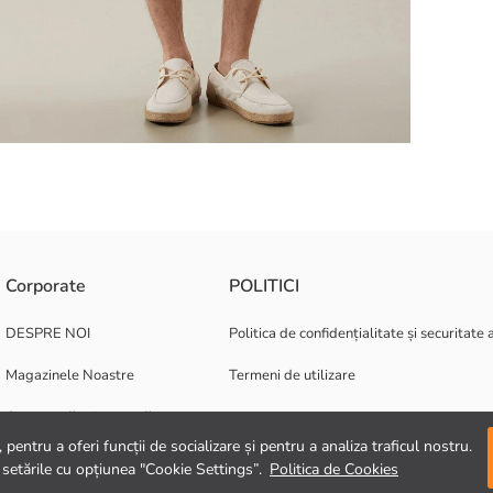
lin 100% bumbac, are guler cu nasturi, mânecă scurtă și este cu nasturi.
Corporate
POLITICI
DESPRE NOI
Politica de confidențialitate și securitate 
Magazinele Noastre
Termeni de utilizare
Oportunități de carieră
pentru a oferi funcții de socializare și pentru a analiza traficul nostru.
Suport corporativ
 setările cu opțiunea "Cookie Settings”.
Politica de Cookies