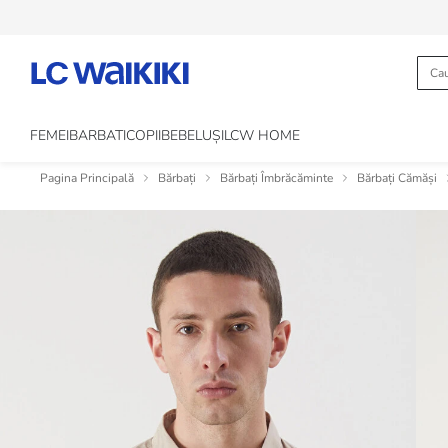
FEMEI
BARBATI
COPII
BEBELUȘI
LCW HOME
Pagina Principală
Bărbați
Bărbați Îmbrăcăminte
Bărbați Cămăși