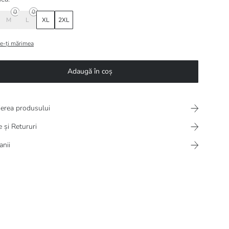
M
L
XL
2XL
e-ți mărimea
Adaugă în coș
ierea produsului
e și Retururi
nii