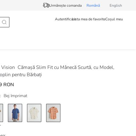
Urmărește comanda
Românã
English
Autentificare
Lista mea de favorite
Coșul meu
Vision
Cămașă Slim Fit cu Mânecă Scurtă, cu Model,
oplin pentru Bărbați
9 RON
:
Bej Imprimat
ea: