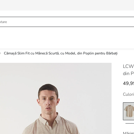
Cămașă Slim Fit cu Mânecă Scurtă, cu Model, din Poplin pentru Bărbați
LCW 
din P
49,9
Culori
Mărim