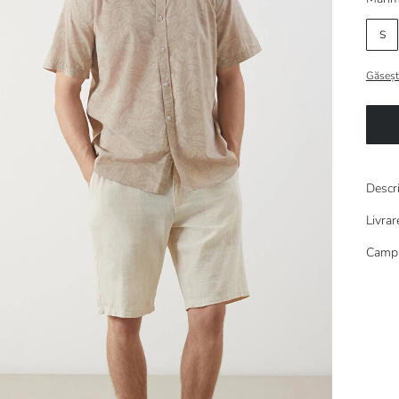
S
Găseșt
Descr
Livrar
Campa