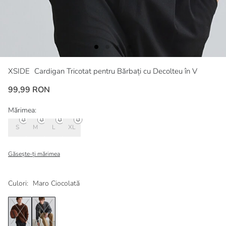
XSIDE
Cardigan Tricotat pentru Bărbați cu Decolteu în V
99,99 RON
Mărimea:
S
M
L
XL
Găsește-ți mărimea
Culori:
Maro Ciocolată