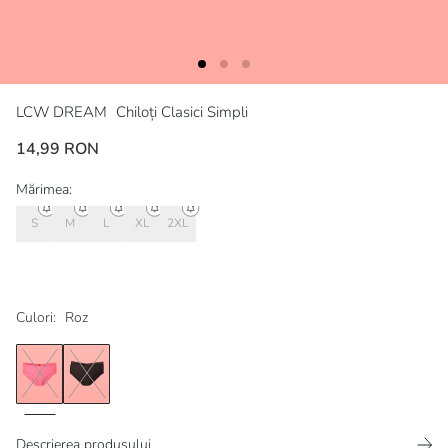
LCW DREAM
Chiloți Clasici Simpli
14,99 RON
Mărimea:
S
M
L
XL
2XL
Culori:
Roz
Descrierea produsului