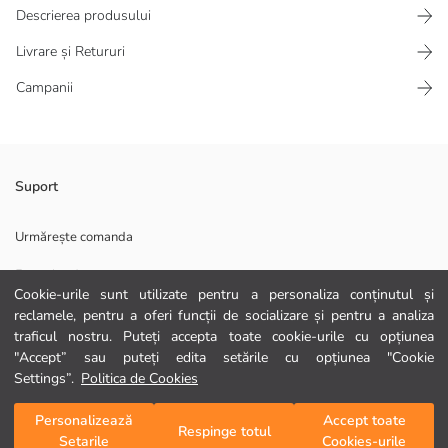
Descrierea produsului
Livrare și Retururi
Campanii
Costum de baie pentru fete, are un design cu un singur umăr. Costumul
Suport
de baie, care are un detaliu cu volan la guler, este imprimat de sus până
jos.
Urmărește comanda
Căptușeală pentru piept este disponibilă la mărimile 11-12 ani și mai
mari.
Formular de contact
Cookie-urile sunt utilizate pentru a personaliza conținutul și
Captuseala:
0372 786 111
reclamele, pentru a oferi funcții de socializare și pentru a analiza
Material Principal:
traficul nostru. Puteți accepta toate cookie-urile cu opțiunea
Țară de origine:
Persoana de vanzari:
"Accept” sau puteți edita setările cu opțiunea "Cookie
AJUTOR
Marcă:
Settings”.
Politica de Cookies
Gen:
Croială:
Întrebări frecvente
Personalizează
Accept toate
Adaugă în coș
Respinge totul
Setarile
Cookies-urile