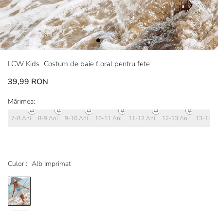
LCW Kids
Costum de baie floral pentru fete
39,99 RON
Mărimea:
7-8 Ani
8-9 Ani
9-10 Ani
10-11 Ani
11-12 Ani
12-13 Ani
13-14 A
Culori:
Alb Imprimat