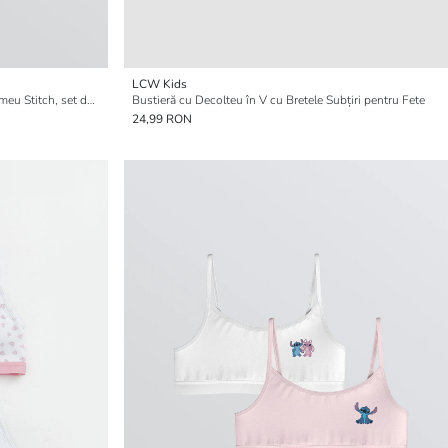
LCW Kids
Bustieră cu bretele pentru fete cu imprimeu Stitch, set de 2
Bustieră cu Decolteu în V cu Bretele Subțiri pentru Fete
24,99 RON