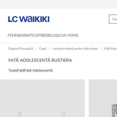
FEMEI
BARBATI
COPII
BEBELUȘI
LCW HOME
Pagina Principală
Copii
Lenjerie intimă pentru fete tinere
Fată Ado
FATĂ ADOLESCENTĂ BUSTIERA
Toate
Fată
Fată Adolescentă