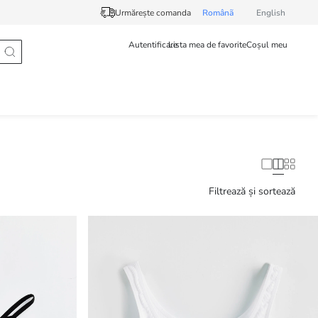
Urmărește comanda
Românã
English
Autentificare
Lista mea de favorite
Coșul meu
Filtrează și sortează