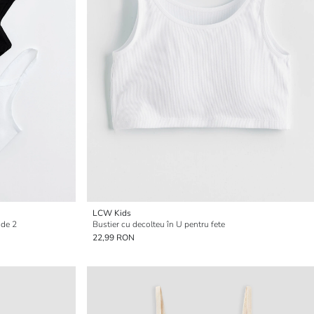
LCW Kids
 de 2
Bustier cu decolteu în U pentru fete
22,99 RON