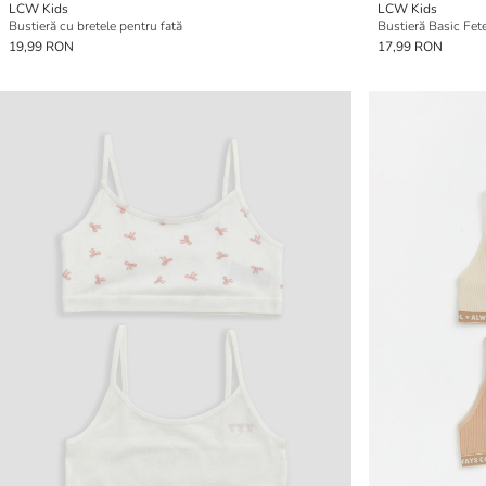
LCW Kids
LCW Kids
Bustieră cu bretele pentru fată
Bustieră Basic Fete
19,99 RON
17,99 RON