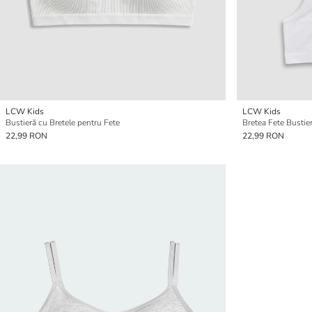
LCW Kids
LCW Kids
Bustieră cu Bretele pentru Fete
Bretea Fete Bustie
22,99 RON
22,99 RON