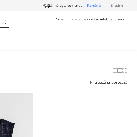
Urmărește comanda
Românã
English
Autentificare
Lista mea de favorite
Coșul meu
Filtrează și sortează