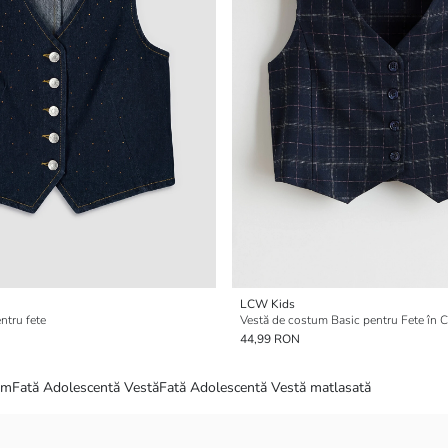
LCW Kids
ntru fete
Vestă de costum Basic pentru Fete în C
44,99 RON
im
Fată Adolescentă Vestă
Fată Adolescentă Vestă matlasată