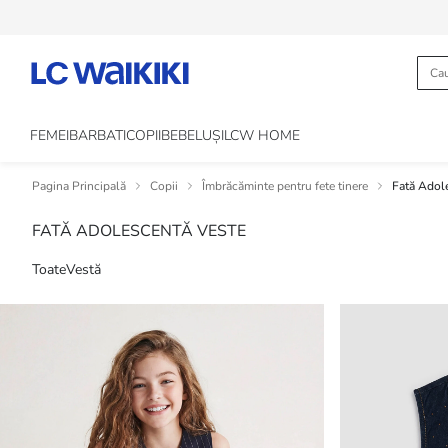
FEMEI
BARBATI
COPII
BEBELUȘI
LCW HOME
Pagina Principală
Copii
Îmbrăcăminte pentru fete tinere
Fată Adol
FATĂ ADOLESCENTĂ VESTE
Toate
Vestă