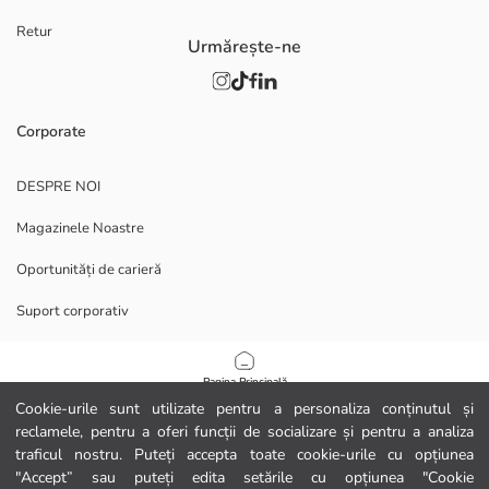
Retur
Urmărește-ne
Corporate
DESPRE NOI
Magazinele Noastre
Oportunități de carieră
Suport corporativ
POLITICI
Pagina Principală
Cookie-urile sunt utilizate pentru a personaliza conținutul și
Politica de confidențialitate și securitate a datelor
reclamele, pentru a oferi funcții de socializare și pentru a analiza
Categorii
traficul nostru. Puteți accepta toate cookie-urile cu opțiunea
Termeni de utilizare
"Accept” sau puteți edita setările cu opțiunea "Cookie
Coșul meu