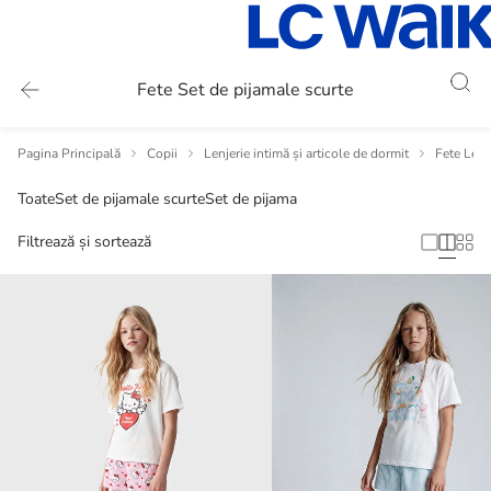
Fete Set de pijamale scurte
Pagina Principală
Copii
Lenjerie intimă și articole de dormit
Fete Lenje
Toate
Set de pijamale scurte
Set de pijama
Filtrează și sortează