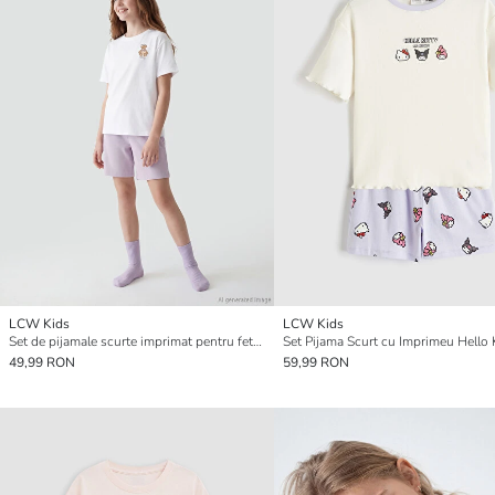
LCW Kids
LCW Kids
Set de pijamale scurte imprimat pentru fete, cu guler rotund
49,99 RON
59,99 RON