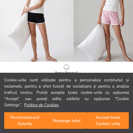
LCW Kids
LCW Kids
Pagina Principală
Set de pijamale scurte pentru fete cu imprimeu „Los Angeles”
Cookie-urile sunt utilizate pentru a personaliza conținutul și
39,99 RON
39,99 RON
reclamele, pentru a oferi funcții de socializare și pentru a analiza
Categorii
traficul nostru. Puteți accepta toate cookie-urile cu opțiunea
"Accept” sau puteți edita setările cu opțiunea "Cookie
Coșul meu
1
/
123
Settings”.
Politica de Cookies
Personalizează
Accept toate
Respinge totul
Setarile
Cookies-urile