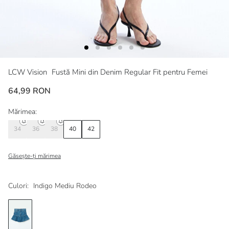
LCW Vision
Fustă Mini din Denim Regular Fit pentru Femei
64,99 RON
Mărimea:
34
36
38
40
42
Găsește-ți mărimea
Culori:
Indigo Mediu Rodeo