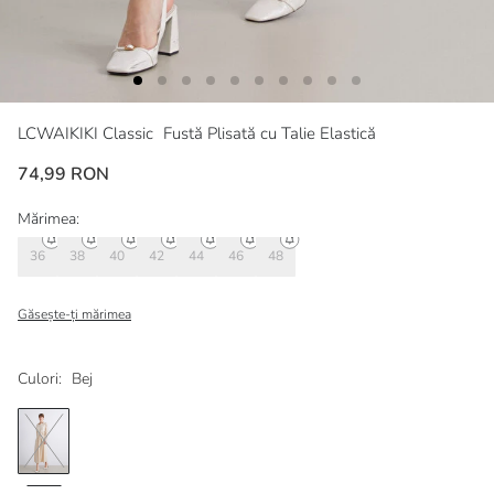
LCWAIKIKI Classic
Fustă Plisată cu Talie Elastică
74,99 RON
Mărimea:
36
38
40
42
44
46
48
Găsește-ți mărimea
Culori:
Bej