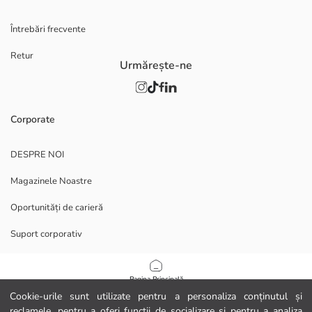
Întrebări frecvente
Retur
Urmărește-ne
Corporate
DESPRE NOI
Magazinele Noastre
Oportunități de carieră
Suport corporativ
POLITICI
Pagina Principală
Cookie-urile sunt utilizate pentru a personaliza conținutul și
Politica de confidențialitate și securitate a datelor
reclamele, pentru a oferi funcții de socializare și pentru a analiza
Categorii