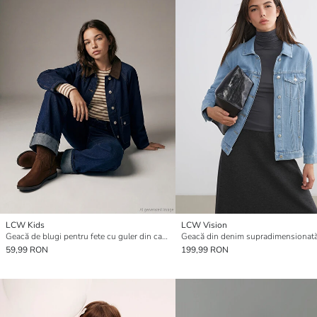
LCW Kids
LCW Vision
Geacă de blugi pentru fete cu guler din catifea reiată
59,99 RON
199,99 RON