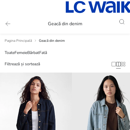
Geacă din denim
Pagina Principală
Geacă din denim
Toate
Femeie
Bărbat
Fată
Filtrează și sortează